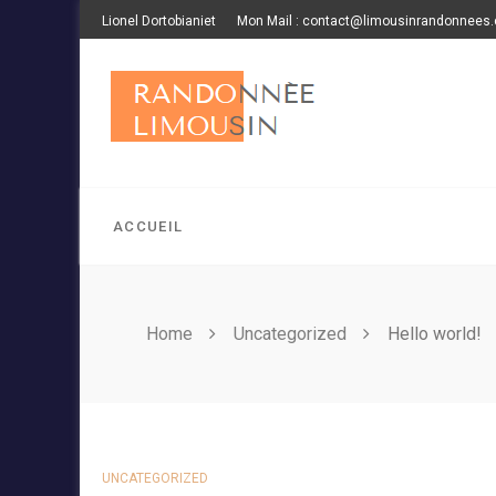
Skip
Lionel Dortobianiet
Mon Mail : contact@limousinrandonnees
to
content
ACCUEIL
Home
Uncategorized
Hello world!
UNCATEGORIZED